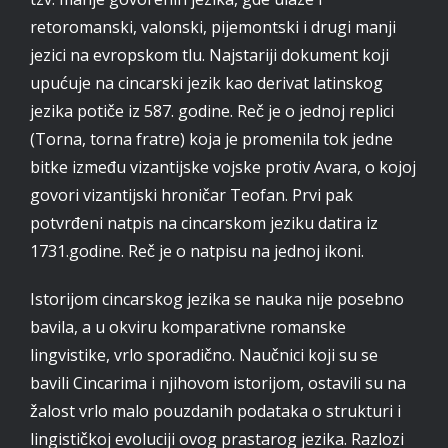
retoromanski, valonski, pijemontski i drugi manji
jezici na evropskom tlu. Najstariji dokument koji
upućuje na cincarski jezik kao derivat latinskog
jezika potiče iz 587. godine. Reč je o jednoj replici
(Torna, torna fratre) koja je promenila tok jedne
bitke između vizantijske vojske protiv Avara, o kojoj
govori vizantijski hroničar Teofan. Prvi pak
potvrđeni natpis na cincarskom jeziku datira iz
1731.godine. Reč je o natpisu na jednoj ikoni.
Istorijom cincarskog jezika se nauka nije posebno
bavila, a u okviru komparativne romanske
lingvistike, vrlo sporadično. Naučnici koji su se
bavili Cincarima i njihovom istorijom, ostavili su na
žalost vrlo malo pouzdanih podataka o strukturi i
lingističkoj evoluciji ovog prastarog jezika. Razlozi