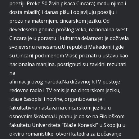
poeziji. Preko 50 živih pisaca Cincara( među njima i
dosta mladih) i danas pišu i objavljuju poeziju i
prozu na maternjem, cincarskom jeziku. Od
devedesetih godina prošlog veka, nacionalna svest
Cincara je u porastu i kulturna delatnost je doživela
svojevrsnu renesansu.U republici Makedoniji gde
su Cincari( pod imenom Vlasi) priznati u ustavu kao
nacionalna manjina, postignuti su zavidni rezultati
na
afirmaciji ovog naroda.Na državnoj RTV postoje
redovne radio i TV emisije na cincarskom jeziku,
izlaze časopisi i novine, organizovana je i
fakultativna nastava na cincarskom jeziku u
osnovnim školama.U planu je da se na Filološkom
fakultetu Univerziteta ’’Blaže Koneski’’ u Skoplju u
okviru romanistike, otvori katedra za izučavanje