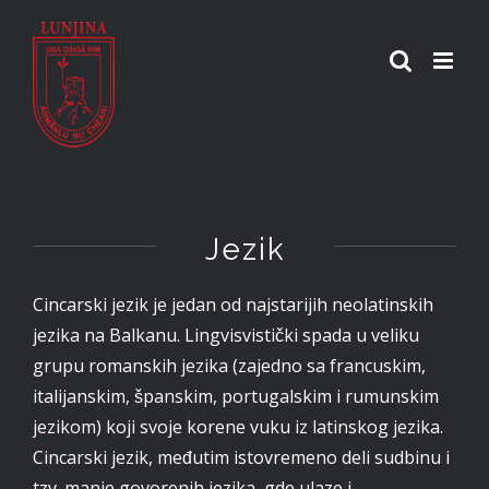
Skip
to
content
Jezik
Cincarski jezik je jedan od najstarijih neolatinskih
jezika na Balkanu. Lingvisvistički spada u veliku
grupu romanskih jezika (zajedno sa francuskim,
italijanskim, španskim, portugalskim i rumunskim
jezikom) koji svoje korene vuku iz latinskog jezika.
Cincarski jezik, međutim istovremeno deli sudbinu i
tzv. manje govorenih jezika, gde ulaze i