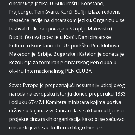
cincarskog jezika. U Bukureštu, Konstanci,
Frajburgu, Temišvaru, Korči, Sofiji, izlaze redovne
mesečne revije na cincarskom jeziku. Organizuju se
festivali folkora i poezije u Skoplju,Malovištu (
Bitolj), festival poezije u Korči, Dani cincarske
kulture u Konstanci i td. Uz podršku Pen klubova
Makedonije, Srbije, Bugarske i Katalonije doneta je
Rezolucija za formiranje cincarskog Pen cluba u
okviru Internacionalnog PEN CLUBA.
Savet Evrope je prepoznajući nesumnjiv uticaj ovog
naroda na evropsku istoriju doneo preporuku 1333
i odluku 674/7.1 Komiteta ministara kojima poziva
države u kojima zive Cincari da se aktivno ukljuce u
projekte cincarskih organizacija kako bi se sačuvao
cincarski jezik kao kulturno blago Evrope.