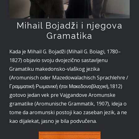
Mihail Bojadži i njegova
Gramatika
Kada je Mihail G. Bojadži (Mihail G. Boiagi, 1780–
1827) objavio svoju dvojezično sastavljenu
Gramatiku makedonsko-vlaškog jezika
(Aromunisch oder Mazedowalachisch Sprachlehre /
Γραμματική Ρωμανική ήτοι Μακεδονοβλαχική,1812)
gotovo jedan vek pre Vajgandove Aromunske
gramatike (Aromunische Grammatik, 1907), ideja o
tome da aromunski postoji kao zaseban jezik, a ne
kao dijalekat, jasno je bila podvučena.