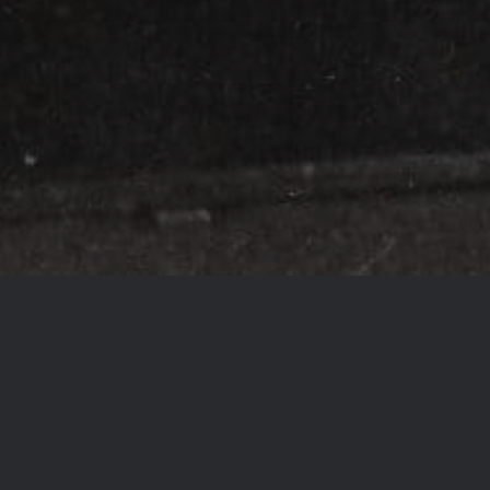
VAŽNO OBAVEŠTENJE
Poštovani prijatelji Lunjine,
Usled nemilih događaja koji su zadesili naše